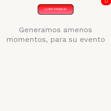
a
o
-
¡INFORMES!
p
o
v
p
k
o
l
Generamos amenos
u
momentos, para su evento
e