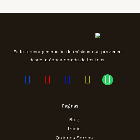
Es la tercera generación de músicos que provienen
desde la época dorada de los tríos.
F
Y
T
I
W
a
o
w
n
h
c
u
i
s
a
Páginas
e
t
t
t
t
b
u
t
Blog
a
s
Inicio
o
b
e
g
a
Quienes Somos