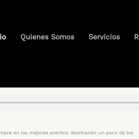
io
Quienes Somos
Servicios
R
¡INFORMES!
empre en los mejores eventos. Mostrando un poco de los