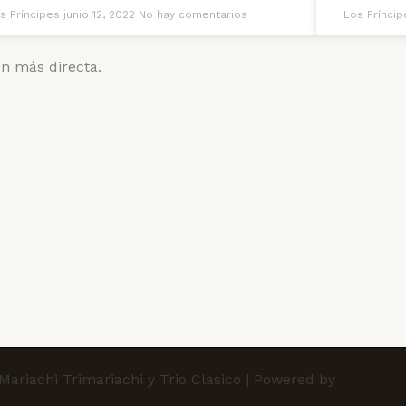
s Príncipes
junio 12, 2022
No hay comentarios
Los Prínci
ón más directa.
Mariachi Trimariachi y Trio Clasico | Powered by
Tema Ast