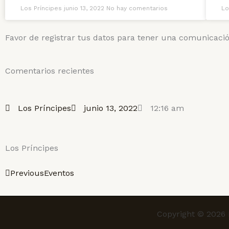
Los Príncipes
junio 13, 2022
No hay comentarios
Lo
Favor de registrar tus datos para tener una comunicaci
Comentarios recientes
Los Príncipes
junio 13, 2022
12:16 am
Los Príncipes
Ant
Previous
Eventos
Copyright © 2026 